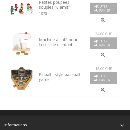
Petites poupées
AJOUTER
souples "6 amis"
AU PANIER
1078
24.00 CHF
Machine à café pour
AJOUTER
la cuisine d'enfants
AU PANIER
18.00 CHF
Pinball - style baseball
AJOUTER
game
AU PANIER
Informations