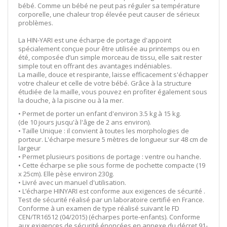
bébé. Comme un bébé ne peut pas réguler sa température
corporelle, une chaleur trop élevée peut causer de sérieux
problèmes.
La HIN-YARI est une écharpe de portage d'appoint
spécialement conçue pour être utilisée au printemps ou en
été, composée d’un simple morceau de tissu, elle sait rester
simple tout en offrant des avantages indéniables.
La maille, douce et respirante, laisse efficacement s'échapper
votre chaleur et celle de votre bébé. Grâce à la structure
étudiée de la maille, vous pouvez en profiter également sous
la douche, à la piscine ou à la mer.
• Permet de porter un enfant d'environ 3.5 kg à 15 kg.
(de 10 jours jusqu'à l'âge de 2 ans environ).
• Taille Unique : il convient à toutes les morphologies de
porteur. L'écharpe mesure 5 mètres de longueur sur 48 cm de
largeur
• Permet plusieurs positions de portage : ventre ou hanche.
• Cette écharpe se plie sous forme de pochette compacte (19
x 25cm). Elle pèse environ 230g.
• Livré avec un manuel d'utilisation.
• L’écharpe HINYARI est conforme aux exigences de sécurité .
Test de sécurité réalisé par un laboratoire certifié en France.
Conforme à un examen de type réalisé suivant le FD
CEN/TR16512 (04/2015) (écharpes porte-enfants). Conforme
aux exigences de sécurité énoncées en annexe du décret 91-