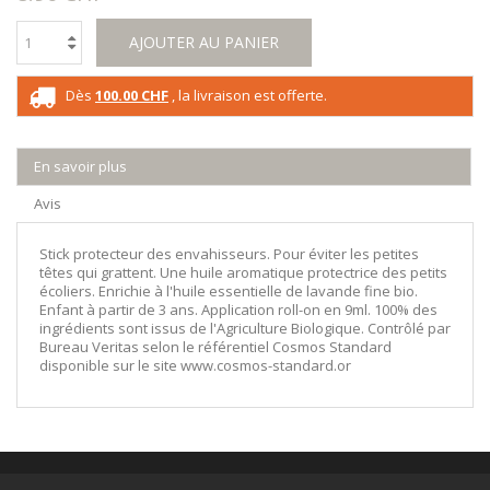
AJOUTER AU PANIER
Dès
100.00 CHF
, la livraison est offerte.
En savoir plus
Avis
Stick protecteur des envahisseurs. Pour éviter les petites
têtes qui grattent. Une huile aromatique protectrice des petits
écoliers. Enrichie à l'huile essentielle de lavande fine bio.
Enfant à partir de 3 ans. Application roll-on en 9ml. 100% des
ingrédients sont issus de l'Agriculture Biologique. Contrôlé par
Bureau Veritas selon le référentiel Cosmos Standard
disponible sur le site www.cosmos-standard.or