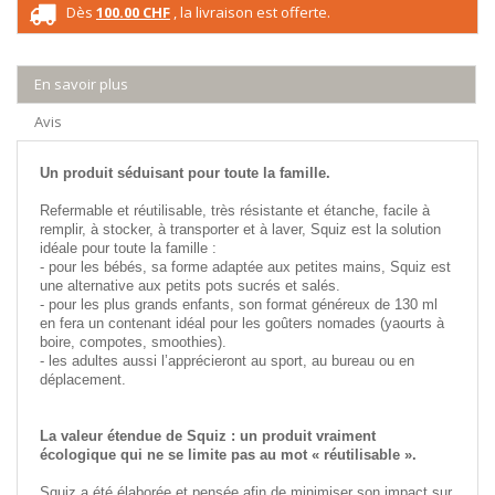
Dès
100.00 CHF
, la livraison est offerte.
En savoir plus
Avis
Un produit séduisant pour toute la famille.
Refermable et réutilisable, très résistante et étanche, facile à
remplir, à stocker, à transporter et à laver, Squiz est la solution
idéale pour toute la famille :
- pour les bébés, sa forme adaptée aux petites mains, Squiz est
une alternative aux petits pots sucrés et salés.
- pour les plus grands enfants, son format généreux de 130 ml
en fera un contenant idéal pour les goûters nomades (yaourts à
boire, compotes, smoothies).
- les adultes aussi l’apprécieront au sport, au bureau ou en
déplacement.
La valeur étendue de Squiz : un produit vraiment
écologique qui ne se limite pas au mot « réutilisable ».
Squiz a été élaborée et pensée afin de minimiser son impact sur