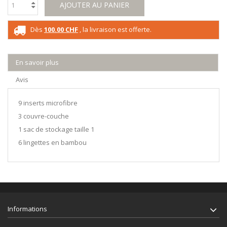
AJOUTER AU PANIER
Dès
100.00 CHF
, la livraison est offerte.
En savoir plus
Avis
9 inserts microfibre
3 couvre-couche
1 sac de stockage taille 1
6 lingettes en bambou
Informations