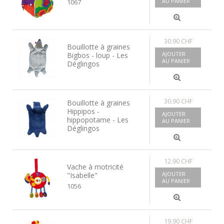
AU PANIER
1067
30.90 CHF
Bouillotte à graines
AJOUTER
Bigbos - loup - Les
AU PANIER
Déglingos
30.90 CHF
Bouillotte à graines
Hippipos -
AJOUTER
hippopotame - Les
AU PANIER
Déglingos
12.90 CHF
Vache à motricité
AJOUTER
"Isabelle"
AU PANIER
1056
19.90 CHF