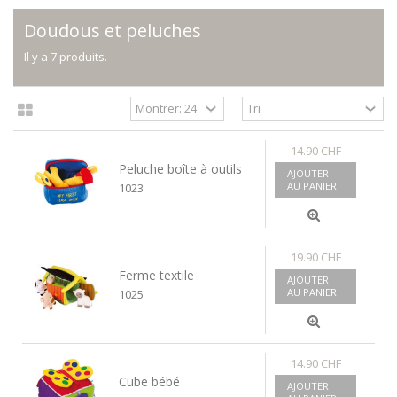
Doudous et peluches
Il y a 7 produits.
14.90 CHF
Peluche boîte à outils
AJOUTER
AU PANIER
1023
19.90 CHF
Ferme textile
AJOUTER
AU PANIER
1025
14.90 CHF
Cube bébé
AJOUTER